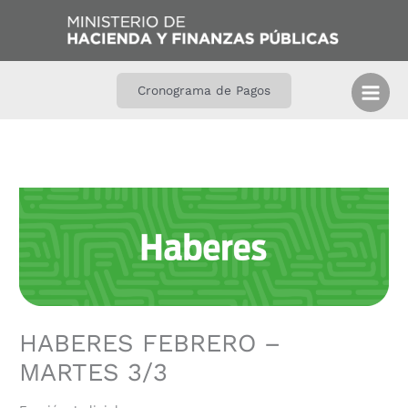
Ir
B
al
u
contenido
s
c
Cronograma de Pagos
a
r
HABERES FEBRERO –
MARTES 3/3