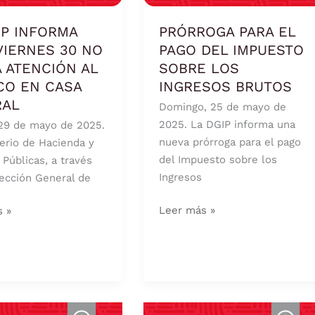
PAGO
S
DEL
IP INFORMA
PRÓRROGA PARA EL
IMPUESTO
VIERNES 30 NO
PAGO DEL IMPUESTO
SOBRE
 ATENCIÓN AL
SOBRE LOS
LOS
CO EN CASA
INGRESOS BRUTOS
ÓN
INGRESOS
RAL
Domingo, 25 de mayo de
BRUTOS
2025. La DGIP informa una
29 de mayo de 2025.
nueva prórroga para el pago
terio de Hacienda y
del Impuesto sobre los
 Públicas, a través
Ingresos
rección General de
L
Leer más »
s »
GAN
ANUNCIAN