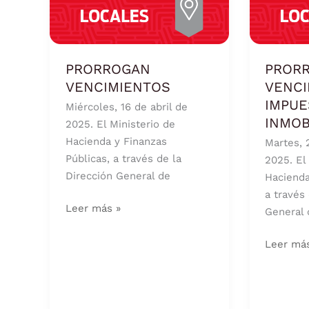
VENCIMIENTOS
EL
VENCIM
DEL
IMPUES
PRORROGAN
PROR
INMOBIL
VENCIMIENTOS
VENCI
IMPUE
Miércoles, 16 de abril de
INMOB
2025. El Ministerio de
Hacienda y Finanzas
Martes, 
Públicas, a través de la
2025. El
Dirección General de
Hacienda
a través
Leer más »
General 
Leer má