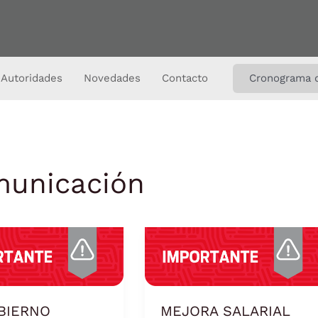
Autoridades
Novedades
Contacto
Cronograma 
municación
MEJORA
NO
SALARIAL
IAL
DEL
CIÓ
16%
PARA
BIERNO
MEJORA SALARIAL