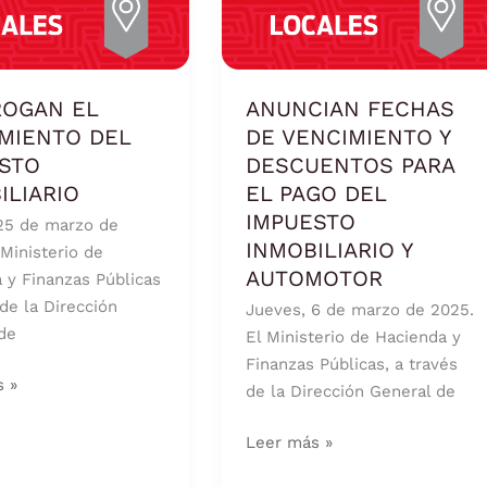
FECHAS
IENTO
DE
VENCIMIENTO
TO
Y
ROGAN EL
ANUNCIAN FECHAS
IARIO
DESCUENTOS
MIENTO DEL
DE VENCIMIENTO Y
PARA
STO
DESCUENTOS PARA
EL
ILIARIO
EL PAGO DEL
PAGO
IMPUESTO
25 de marzo de
DEL
INMOBILIARIO Y
 Ministerio de
IMPUESTO
AUTOMOTOR
 y Finanzas Públicas
INMOBILIARIO
 de la Dirección
Jueves, 6 de marzo de 2025.
Y
de
El Ministerio de Hacienda y
AUTOMOTOR
Finanzas Públicas, a través
s »
de la Dirección General de
Leer más »