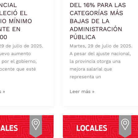
LAS
NCIAL
DEL 16% PARA LAS
CATEGORÍAS
LECIÓ EL
CATEGORÍAS MÁS
E
MÁS
IO MÍNIMO
BAJAS DE LA
BAJAS
NTE EN
ADMINISTRACIÓN
0
DE
000
PÚBLICA
LA
29 de julio de 2025.
Martes, 29 de julio de 2025.
ADMINISTRACIÓN
nuevo aumento
A pesar del ajuste nacional,
PÚBLICA
 por el gobierno,
la provincia otorga una
ocente que esté
mejora salarial que
representa un
s »
Leer más »
PRÓRROGA
PARA
A
EL