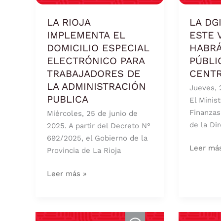
EL
ESTE
DOMICILIO
VIERNE
LA RIOJA
LA DG
ESPECIAL
30
IMPLEMENTA EL
ESTE 
ELECTRÓNICO
NO
DOMICILIO ESPECIAL
HABRÁ
PARA
HABRÁ
ELECTRÓNICO PARA
PÚBLI
TRABAJADORES
ATENCI
TRABAJADORES DE
CENT
DE
AL
LA ADMINISTRACIÓN
Jueves, 
LA
PÚBLICO
PUBLICA
El Minis
ADMINISTRACIÓN
EN
Finanzas
Miércoles, 25 de junio de
PUBLICA
CASA
de la Di
2025. A partir del Decreto N°
CENTRA
692/2025, el Gobierno de la
Leer má
Provincia de La Rioja
Leer más »
PRORROGAN
PRORRO