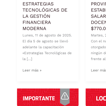
GESTIÓN
SALARIO
ESTRATEGIAS
PROVI
FINANCIERA
MÍNIMO
TECNOLÓGICAS DE
ESTAB
MODERNA
DOCENT
LA GESTIÓN
SALAR
EN
FINANCIERA
DOCE
$770.00
MODERNA
$770.
Lunes, 11 de agosto de 2025.
Martes, 
El día 5 de agosto se llevó
Con el 
adelante la capacitación
otorgado
«Estrategias Tecnológicas de
ningún d
la […]
frente al
Leer más »
Leer má
LA
LA
RIOJA
DGIP
IMPLEMENTA
INFORM