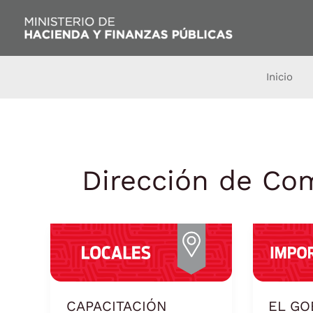
Ir
al
contenido
Inicio
Dirección de Co
CAPACITACIÓN
EL
ESTRATEGIAS
GOBIER
TECNOLÓGICAS
PROVINC
DE
ESTABLE
LA
EL
CAPACITACIÓN
EL GO