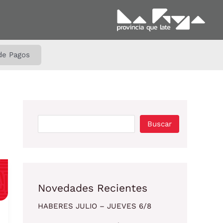
B
u
s
c
de Pagos
a
r
Buscar
Novedades Recientes
HABERES JULIO – JUEVES 6/8