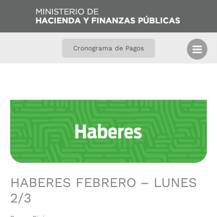
Ir
B
al
u
contenido
s
c
Cronograma de Pagos
a
r
HABERES FEBRERO – LUNES
2/3