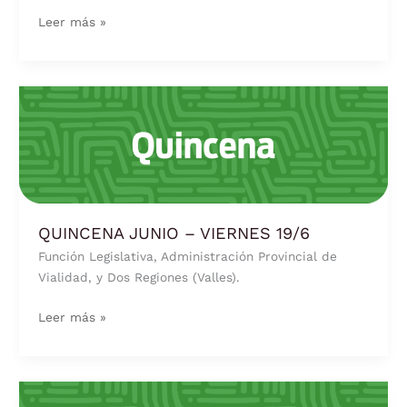
Leer más »
QUINCENA
JUNIO
–
VIERNES
19/6
QUINCENA JUNIO – VIERNES 19/6
Función Legislativa, Administración Provincial de
Vialidad, y Dos Regiones (Valles).
Leer más »
QUINCENA