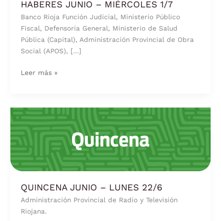
HABERES JUNIO – MIÉRCOLES 1/7
Banco Rioja Función Judicial, Ministerio Público
Fiscal, Defensoría General, Ministerio de Salud
Pública (Capital), Administración Provincial de Obra
Social (APOS), […]
Leer más »
QUINCENA
JUNIO
–
LUNES
22/6
QUINCENA JUNIO – LUNES 22/6
Administración Provincial de Radio y Televisión
Riojana.