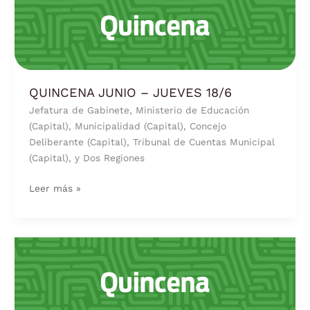
JUNIO
–
JUEVES
18/6
QUINCENA JUNIO – JUEVES 18/6
Jefatura de Gabinete, Ministerio de Educación
(Capital), Municipalidad (Capital), Concejo
Deliberante (Capital), Tribunal de Cuentas Municipal
(Capital), y Dos Regiones
Leer más »
QUINCENA
JUNIO
–
MIÉRCOLES
17/6