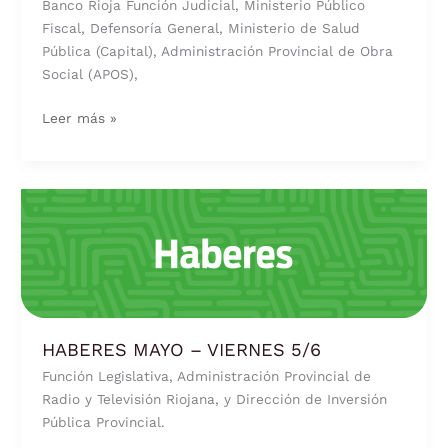
Banco Rioja Función Judicial, Ministerio Público
Fiscal, Defensoría General, Ministerio de Salud
Pública (Capital), Administración Provincial de Obra
Social (APOS),
Leer más »
HABERES
MAYO
–
VIERNES
5/6
HABERES MAYO – VIERNES 5/6
Función Legislativa, Administración Provincial de
Radio y Televisión Riojana, y Dirección de Inversión
Pública Provincial.