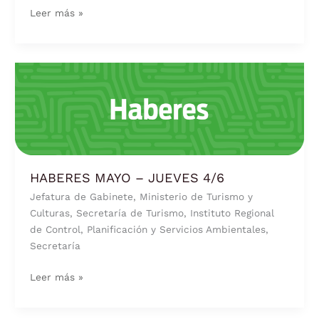
Leer más »
HABERES
MAYO
–
JUEVES
4/6
HABERES MAYO – JUEVES 4/6
Jefatura de Gabinete, Ministerio de Turismo y
Culturas, Secretaría de Turismo, Instituto Regional
de Control, Planificación y Servicios Ambientales,
Secretaría
Leer más »