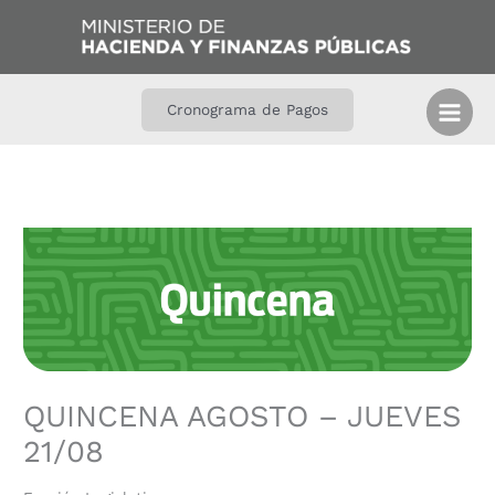
Ir
B
al
u
contenido
s
c
Cronograma de Pagos
a
r
QUINCENA AGOSTO – JUEVES
21/08