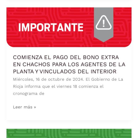
COMIENZA
EL
PAGO
DEL
BONO
EXTRA
EN
COMIENZA EL PAGO DEL BONO EXTRA
CHACHOS
EN CHACHOS PARA LOS AGENTES DE LA
PARA
PLANTA Y VINCULADOS DEL INTERIOR
LOS
Miércoles, 16 de octubre de 2024. El Gobierno de La
AGENTES
Rioja informa que el viernes 18 comienza el
DE
cronograma de
LA
PLANTA
Leer más »
Y
VINCULADOS
DEL
INTERIOR
QUINCENA