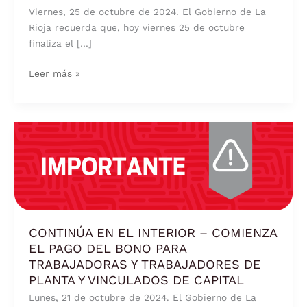
TRABAJADORAS
Viernes, 25 de octubre de 2024. El Gobierno de La
Y
Rioja recuerda que, hoy viernes 25 de octubre
TRABAJADORES
finaliza el […]
DE
PLANTA
Leer más »
Y
VINCULADOS
DE
CAPITAL
CONTINÚA
E
EN
INTERIOR
EL
INTERIOR
–
COMIENZA
EL
CONTINÚA EN EL INTERIOR – COMIENZA
PAGO
EL PAGO DEL BONO PARA
DEL
TRABAJADORAS Y TRABAJADORES DE
BONO
PLANTA Y VINCULADOS DE CAPITAL
PARA
Lunes, 21 de octubre de 2024. El Gobierno de La
TRABAJADORAS