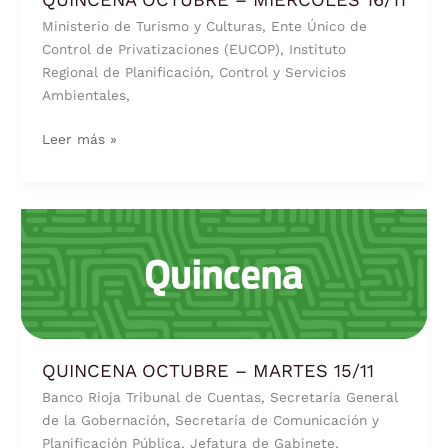
Ministerio de Turismo y Culturas, Ente Único de
Control de Privatizaciones (EUCOP), Instituto
Regional de Planificación, Control y Servicios
Ambientales,
Leer más »
QUINCENA
OCTUBRE
–
MARTES
15/11
QUINCENA OCTUBRE – MARTES 15/11
Banco Rioja Tribunal de Cuentas, Secretaría General
de la Gobernación, Secretaría de Comunicación y
Planificación Pública, Jefatura de Gabinete,