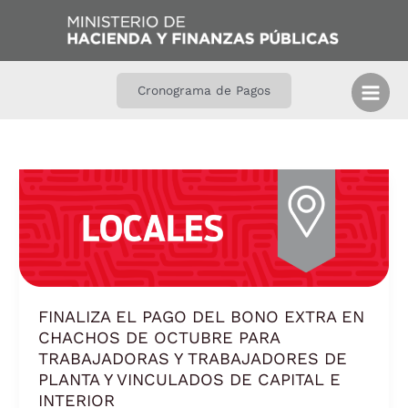
Ir
B
al
u
contenido
s
c
Cronograma de Pagos
a
r
FINALIZA
EL
PAGO
DEL
BONO
EXTRA
EN
FINALIZA EL PAGO DEL BONO EXTRA EN
CHACHOS
CHACHOS DE OCTUBRE PARA
DE
TRABAJADORAS Y TRABAJADORES DE
OCTUBRE
PLANTA Y VINCULADOS DE CAPITAL E
PARA
INTERIOR