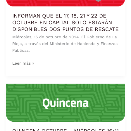
21
Y
INFORMAN QUE EL 17, 18, 21 Y 22 DE
22
OCTUBRE EN CAPITAL SOLO ESTARÁN
DE
DISPONIBLES DOS PUNTOS DE RESCATE
OCTUBRE
Miércoles, 16 de octubre de 2024. El Gobierno de La
EN
Rioja, a través del Ministerio de Hacienda y Finanzas
CAPITAL
Públicas,
SOLO
ESTARÁN
Leer más »
DISPONIBLES
DOS
PUNTOS
DE
QUINCENA
RESCATE
OCTUBRE
–
MIÉRCOLES
16/11
QUINCENA OCTUBRE – MIÉRCOLES 16/11