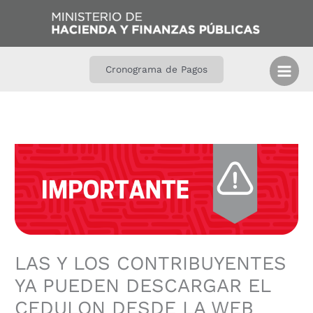
Ir
B
al
u
contenido
s
c
Cronograma de Pagos
a
r
LAS Y LOS CONTRIBUYENTES
YA PUEDEN DESCARGAR EL
CEDULON DESDE LA WEB