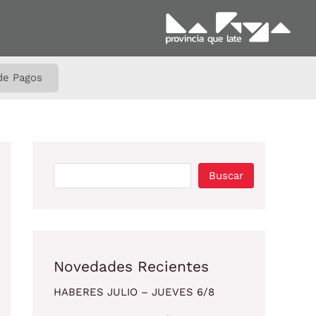
B
u
s
c
de Pagos
a
r
Buscar
Novedades Recientes
HABERES JULIO – JUEVES 6/8