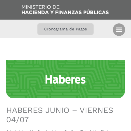
Ir
B
al
u
contenido
s
c
Cronograma de Pagos
a
r
HABERES JUNIO – VIERNES
04/07