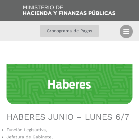
Ir
B
al
u
contenido
s
c
Cronograma de Pagos
a
r
HABERES JUNIO – LUNES 6/7
Función Legislativa,
Jefatura de Gabinete,